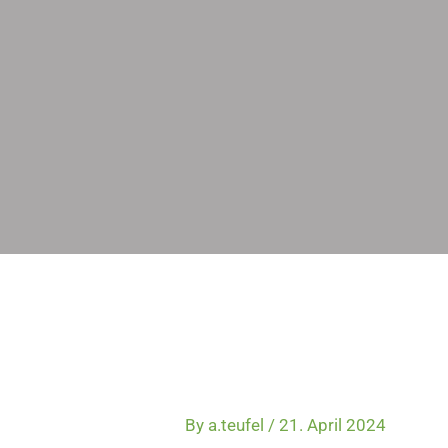
Skip
to
content
By
a.teufel
/
21. April 2024